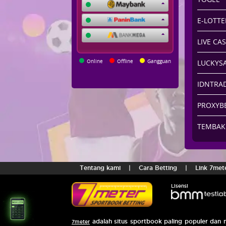
E-LOTTE
LIVE CA
Online
Offline
Gangguan
LUCKYS
IDNTRA
PROXYB
TEMBAK
Tentang kami
|
Cara Betting
|
Link 7met
Lisensi
adalah situs sportbook paling populer dan m
7meter