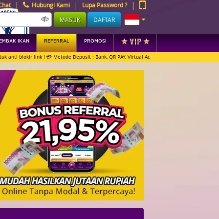
|
|
|
Chat
Hubungi Kami
Lupa Password ?
DAFTAR
EMBAK IKAN
REFERRAL
PROMOSI
ti blokir link ! 💳 Metode Deposit : Bank, QR PAY, Virtual Account, Voucher88 , Deposi