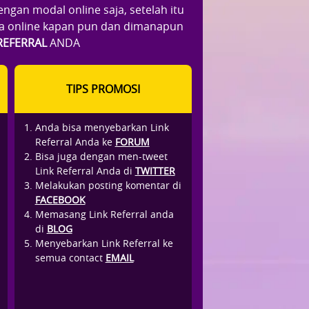
ngan modal online saja, setelah itu
ra online kapan pun dan dimanapun
REFERRAL
ANDA
TIPS PROMOSI
Anda bisa menyebarkan Link
Referral Anda ke
FORUM
Bisa juga dengan men-tweet
Link Referral Anda di
TWITTER
Melakukan posting komentar di
FACEBOOK
Memasang Link Referral anda
di
BLOG
Menyebarkan Link Referral ke
semua contact
EMAIL