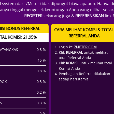
l system dari 7Meter tidak dipungut biaya apapun. Hanya de
anya tinggal mengecek keuntungan Anda yang dilihat seca
REGISTER
sekarang juga &
REFERENSIKAN
link
ISI BONUS REFERRAL
CARA MELIHAT KOMISI & TOTAL
REFERRAL ANDA
TAL KOMISI: 21.95%
Login ke
7METER.COM
ATANGKAS
0.8 %
Klik
REFERRAL
untuk melihat
total Referral Anda
15 %
Klik
KOMISI
untuk melihat total
Komisi Anda
0.8 %
Pembagian Referral dilakukan
setiap hari Kamis
OOK
0.3 %
0.2 %
S
0.3 %
2 %