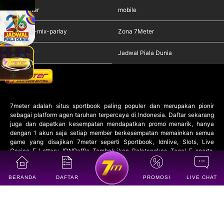
Link 7meter
mobile
kalkulator-mix-parlay
Zona 7Meter
Anti Blokir
Jadwal Piala Dunia
7meter
adalah situs sportbook paling populer dan merupakan pionir
sebagai platform agen taruhan terpercaya di Indonesia. Daftar sekarang
juga dan dapatkan kesempatan mendapatkan promo menarik, hanya
dengan 1 akun saja setiap member berkesempatan memainkan semua
game yang disajikan 7meter seperti Sportbook, Idnlive, Slots, Live
Casino, E-Lottery, IDNRaffle, Tembak ikan, Bolatangkas, Togel, E-sports,
IDNTrade, Idnrng dan Poker. Pelayanan terbaik 7meter melalui customer
service profesional hadir selama 24 jam setiap hari menemani dan
menjawab pertanyaan seputar permainan.
BERANDA
DAFTAR
PROMOSI
LIVE CHAT
Sebagai pelopor dan yang menjadi pertama situs taruhan bola di
Indonesia 7meter memiliki komitmen untuk memberikan fasilitas terbaik
dengan pelayanan maksimal untuk setiap member. Hadir dengan
berbagai fitur paling update untuk memberikan kenyamanan dan