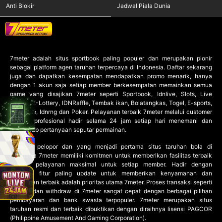
Anti Blokir
Jadwal Piala Dunia
7meter
adalah situs sportbook paling populer dan merupakan pionir
sebagai platform agen taruhan terpercaya di Indonesia. Daftar sekarang
juga dan dapatkan kesempatan mendapatkan promo menarik, hanya
dengan 1 akun saja setiap member berkesempatan memainkan semua
game yang disajikan 7meter seperti Sportbook, Idnlive, Slots, Live
Casino, E-Lottery, IDNRaffle, Tembak ikan, Bolatangkas, Togel, E-sports,
IDNTrade, Idnrng dan Poker. Pelayanan terbaik 7meter melalui customer
service profesional hadir selama 24 jam setiap hari menemani dan
menjawab pertanyaan seputar permainan.
Sebagai pelopor dan yang menjadi pertama situs taruhan bola di
Indonesia 7meter memiliki komitmen untuk memberikan fasilitas terbaik
dengan pelayanan maksimal untuk setiap member. Hadir dengan
berbagai fitur paling update untuk memberikan kenyamanan dan
keamanan terbaik adalah prioritas utama 7meter. Proses transaksi seperti
deposit dan withdraw di 7meter sangat cepat dengan berbagai pilihan
pembayaran dan bank swasta terpopuler. 7meter merupakan situs
taruhan resmi dan terbaik dibuktikan dengan diraihnya lisensi PAGCOR
(Philippine Amusement And Gaming Corporation).