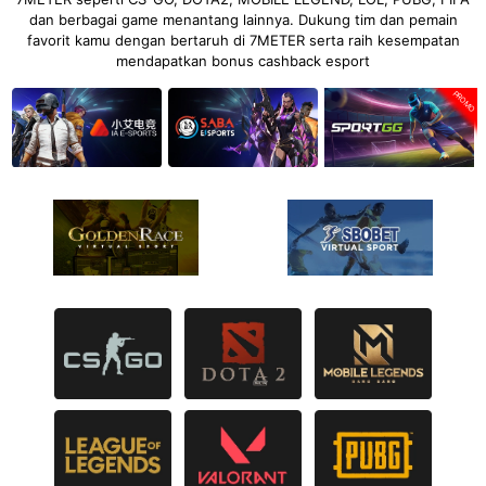
dan berbagai game menantang lainnya. Dukung tim dan pemain
favorit kamu dengan bertaruh di 7METER serta raih kesempatan
mendapatkan bonus cashback esport
PROMO