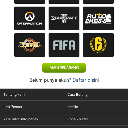
MAIN SEKARANG
Belum punya akun?
Daftar disini
Tentang kami
Cara Betting
Link 7meter
mobile
kalkulator-mix-parlay
Zona 7Meter