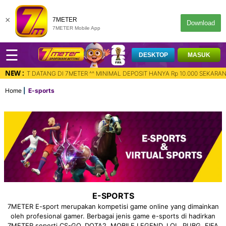
×
7METER
Download
7METER Mobile App
☰
DESKTOP
MASUK
NEW :
ELAMAT DATANG DI 7METER ^^ MINIMAL DEPOSIT HANYA Rp 10.000 SEKARANG ! 📲 D
Home
E-sports
E-SPORTS
7METER E-sport merupakan kompetisi game online yang dimainkan
oleh profesional gamer. Berbagai jenis game e-sports di hadirkan
7METER seperti CS-GO, DOTA2, MOBILE LEGEND, LOL, PUBG, FIFA